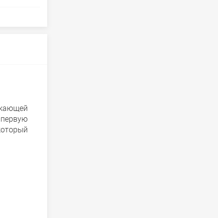
екающей
 первую
который